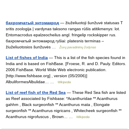
бахромчатый энтомакрод
— žiuželiuotoji šunžuvė statusas T
sritis zoologija | vardynas taksono rangas rūšis atitikmenys: lot.
Entomacrodus epalzeocheilus angl. fringelip rockskipper rus.
бахромчатый энтомакрод ryšiai: platesnis terminas –
žiuželiuotosios šunžuvės …
Žuvų pavadinimų žodynas
List of fishes of India
— This is a list of the fish species found in
India and is based on FishBase. [Froese, R. and D. Pauly. Editors.
2006.FishBase. World Wide Web electronic publication.
[http://www.fishbase.org] , version (05/2006)]
AlbuliformesAlbulidae… …
Wikipedia
List of reef fish of the Red Sea
— These Red Sea fish are listed
as Reef associated by Fishbase: *Acanthuridae ** Acanthurus
gahhm , Black surgeonfish ** Acanthurus mata , Elongate
surgeonfish ** Acanthurus nigricans , Whitecheek surgeonfish **
Acanthurus nigrofuscus , Brown… …
Wikipedia