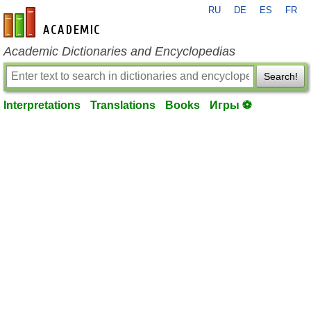
RU
DE
ES
FR
en-academic.com
Academic Dictionaries and Encyclopedias
Search!
Interpretations
Translations
Books
Игры ⚽