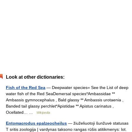
Look at other dictionaries:
Fish of the Red Sea
— Deepwater species= See the List of deep
water fish of the Red SeaDemersal species*Ambassidae **
Ambassis gymnocephalus , Bald glassy ** Ambassis urotaenia ,
Banded tail glassy perchlet*Apistidae ** Apistus carinatus ,
Ocellated… …
Wikipedia
Entomacrodus epalzeocheilus
— žiuželiuotoji šunžuvė statusas
T sritis zoologija | vardynas taksono rangas rūšis atitikmenys: lot.