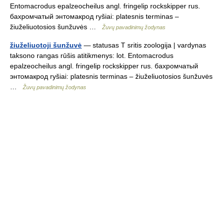
Entomacrodus epalzeocheilus angl. fringelip rockskipper rus.
бахромчатый энтомакрод ryšiai: platesnis terminas –
žiuželiuotosios šunžuvės …
Žuvų pavadinimų žodynas
žiuželiuotoji šunžuvė
— statusas T sritis zoologija | vardynas
taksono rangas rūšis atitikmenys: lot. Entomacrodus
epalzeocheilus angl. fringelip rockskipper rus. бахромчатый
энтомакрод ryšiai: platesnis terminas – žiuželiuotosios šunžuvės
…
Žuvų pavadinimų žodynas