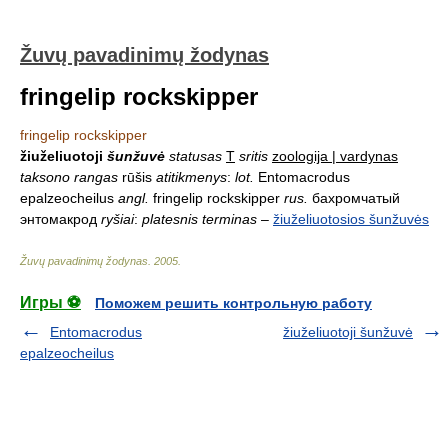
Žuvų pavadinimų žodynas
fringelip rockskipper
fringelip rockskipper
žiuželiuotoji
šunžuvė
statusas
T
sritis
zoologija | vardynas
taksono rangas
rūšis
atitikmenys
:
lot.
Entomacrodus
epalzeocheilus
angl.
fringelip rockskipper
rus.
бахромчатый
энтомакрод
ryšiai
:
platesnis terminas
–
žiuželiuotosios šunžuvės
Žuvų pavadinimų žodynas
.
2005
.
Игры ⚽
Поможем решить контрольную работу
Entomacrodus
žiuželiuotoji šunžuvė
epalzeocheilus